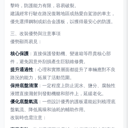
擊時，防護能力有限，容易破裂。
建議經常行駛在路況復雜地區或熱愛自駕游的車主，
優先選擇鋼制或鋁合金護板，以獲得最安心的防護。
三、改裝優勢與注意事項
優勢顯而易見：
核心保護
：直接保護發動機、變速箱等昂貴核心部
件，避免因意外刮損產生巨額維修費。
提升通過性
：心理和實際層面都提升了車輛應對不良
路況的能力，拓展了活動范圍。
保持底盤清潔
：一定程度上防止泥水、鹽分、腐蝕性
液體直接濺射到發動機艙和部件上，延緩老化。
優化底盤氣流
：一些設計優秀的護板還能起到梳理底
盤氣流、降低風噪和油耗的輔助作用。
改裝時也需注意：