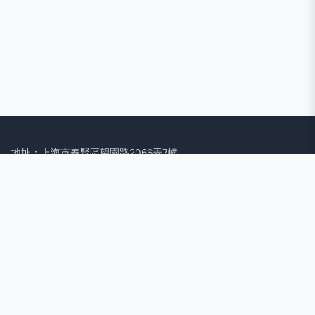
地址：上海市奉賢區望園路2066弄7幢
電話：1826726**
Copyright © 2026
www.hailingmotor.com.cn
車底防護板
上海未
鳥巴巴網絡科技有限公司
車底防護板
版權所有
Sitemap
感谢您访问我们的网站，您可能还对以下资源感兴趣：章丘胁揪
科技有限公司