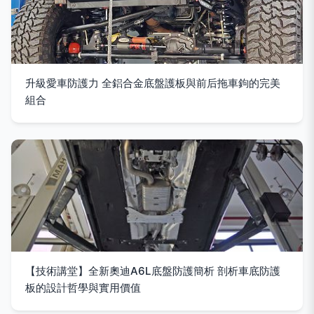
升級愛車防護力 全鋁合金底盤護板與前后拖車鉤的完美
組合
【技術講堂】全新奧迪A6L底盤防護簡析 剖析車底防護
板的設計哲學與實用價值