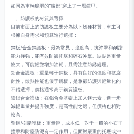
如同為車輛脆弱的“腹部”穿上了一層鎧甲。
二、防護板的材質與選擇
目前市面上的防護板主要分為以下幾種材質，車主可
根據自身需求和預算進行選擇：
鋼板/合金鋼護板：最為常見，強度高，抗沖擊和剮蹭
能力極強，能有效防御托底和碎石沖擊。缺點是重量
較大，可能輕微增加油耗，且需注意防銹處理。
鋁合金護板：重量輕于鋼板，具有良好的強度和抗腐
蝕性，散熱性能也優于鋼板，是兼顧防護與輕量化的
不錯選擇，價格通常高于鋼質護板。
鎂鋁合金護板：在鋁合金基礎上加入鎂元素，進一步
減輕重量并提升強度，是高性能之選，但價格也相對
較高。
塑鋼/樹脂護板：重量輕，成本低，對于一般的小石子
撞擊和防塵防泥有一定作用，但面對嚴重的托底或沖