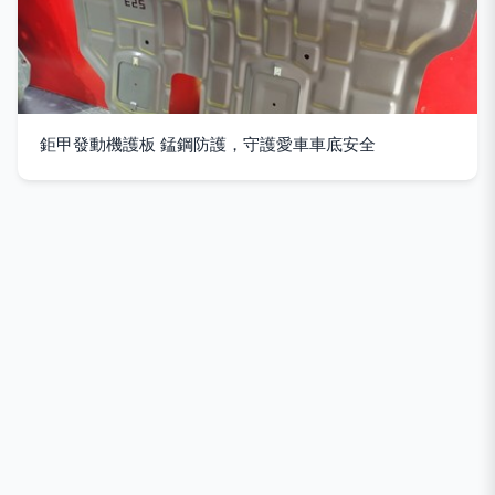
鉅甲發動機護板 錳鋼防護，守護愛車車底安全