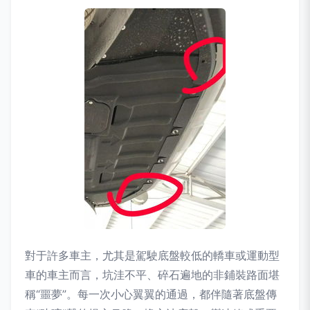
對于許多車主，尤其是駕駛底盤較低的轎車或運動型
車的車主而言，坑洼不平、碎石遍地的非鋪裝路面堪
稱“噩夢”。每一次小心翼翼的通過，都伴隨著底盤傳