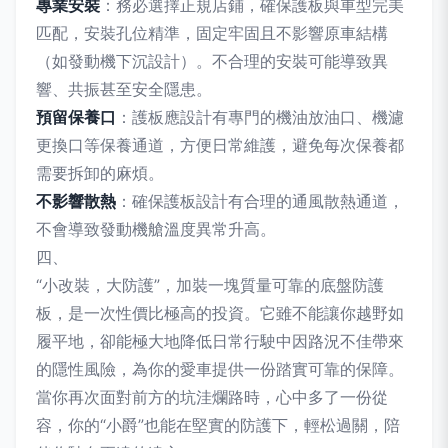
專業安裝
：務必選擇正規店鋪，確保護板與車型完美
匹配，安裝孔位精準，固定牢固且不影響原車結構
（如發動機下沉設計）。不合理的安裝可能導致異
響、共振甚至安全隱患。
預留保養口
：護板應設計有專門的機油放油口、機濾
更換口等保養通道，方便日常維護，避免每次保養都
需要拆卸的麻煩。
不影響散熱
：確保護板設計有合理的通風散熱通道，
不會導致發動機艙溫度異常升高。
四、
“小改裝，大防護”，加裝一塊質量可靠的底盤防護
板，是一次性價比極高的投資。它雖不能讓你越野如
履平地，卻能極大地降低日常行駛中因路況不佳帶來
的隱性風險，為你的愛車提供一份踏實可靠的保障。
當你再次面對前方的坑洼爛路時，心中多了一份從
容，你的“小爵”也能在堅實的防護下，輕松過關，陪