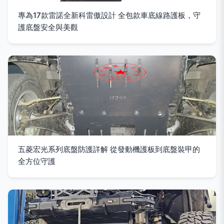
專為17款雷諾全新科雷傲設計 全包款車底線路護板，守
護底盤安全與美觀
五菱宏光系列底盤防護詳解 從發動機護板到底盤裝甲的
全方位守護