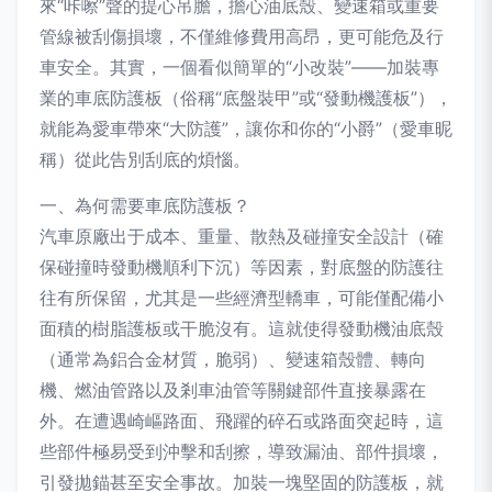
來“咔嚓”聲的提心吊膽，擔心油底殼、變速箱或重要
管線被刮傷損壞，不僅維修費用高昂，更可能危及行
車安全。其實，一個看似簡單的“小改裝”——加裝專
業的車底防護板（俗稱“底盤裝甲”或“發動機護板”），
就能為愛車帶來“大防護”，讓你和你的“小爵”（愛車昵
稱）從此告別刮底的煩惱。
一、為何需要車底防護板？
汽車原廠出于成本、重量、散熱及碰撞安全設計（確
保碰撞時發動機順利下沉）等因素，對底盤的防護往
往有所保留，尤其是一些經濟型轎車，可能僅配備小
面積的樹脂護板或干脆沒有。這就使得發動機油底殼
（通常為鋁合金材質，脆弱）、變速箱殼體、轉向
機、燃油管路以及剎車油管等關鍵部件直接暴露在
外。在遭遇崎嶇路面、飛躍的碎石或路面突起時，這
些部件極易受到沖擊和刮擦，導致漏油、部件損壞，
引發拋錨甚至安全事故。加裝一塊堅固的防護板，就