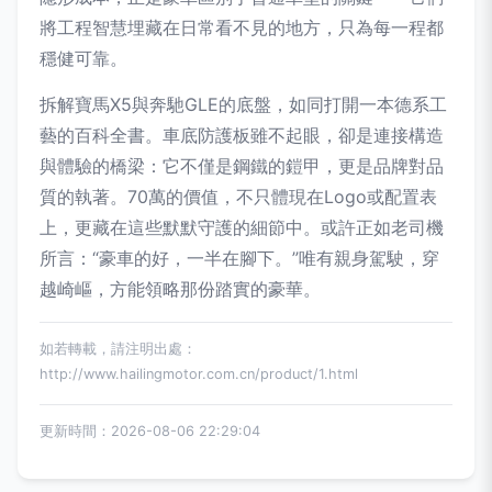
將工程智慧埋藏在日常看不見的地方，只為每一程都
穩健可靠。
拆解寶馬X5與奔馳GLE的底盤，如同打開一本德系工
藝的百科全書。車底防護板雖不起眼，卻是連接構造
與體驗的橋梁：它不僅是鋼鐵的鎧甲，更是品牌對品
質的執著。70萬的價值，不只體現在Logo或配置表
上，更藏在這些默默守護的細節中。或許正如老司機
所言：“豪車的好，一半在腳下。”唯有親身駕駛，穿
越崎嶇，方能領略那份踏實的豪華。
如若轉載，請注明出處：
http://www.hailingmotor.com.cn/product/1.html
更新時間：2026-08-06 22:29:04