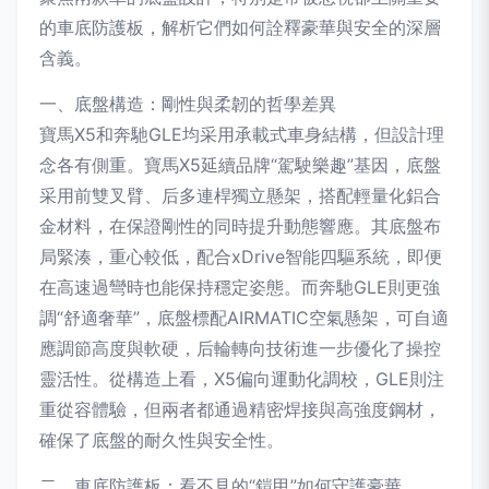
的車底防護板，解析它們如何詮釋豪華與安全的深層
含義。
一、底盤構造：剛性與柔韌的哲學差異
寶馬X5和奔馳GLE均采用承載式車身結構，但設計理
念各有側重。寶馬X5延續品牌“駕駛樂趣”基因，底盤
采用前雙叉臂、后多連桿獨立懸架，搭配輕量化鋁合
金材料，在保證剛性的同時提升動態響應。其底盤布
局緊湊，重心較低，配合xDrive智能四驅系統，即便
在高速過彎時也能保持穩定姿態。而奔馳GLE則更強
調“舒適奢華”，底盤標配AIRMATIC空氣懸架，可自適
應調節高度與軟硬，后輪轉向技術進一步優化了操控
靈活性。從構造上看，X5偏向運動化調校，GLE則注
重從容體驗，但兩者都通過精密焊接與高強度鋼材，
確保了底盤的耐久性與安全性。
二、車底防護板：看不見的“鎧甲”如何守護豪華