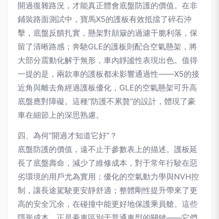
開過復雜路況，才能真正體會底盤防護的價值。在非
鋪裝路面測試中，寶馬X5的護板有效抵擋了碎石沖
擊，底盤反饋扎實，懸架對顛簸的過濾干脆利落，保
留了清晰路感；奔馳GLE的護板則配合空氣懸架，將
大部分震動化解于無形，車內靜謐性表現出色。值得
一提的是，兩款車的護板都未影響通過性——X5的接
近角與離去角經過護板優化，GLE的空氣懸架可升高
底盤應對障礙。這種“防護不累贅”的設計，體現了豪
車在細節上的深思熟慮。
四、為何“開過才知道它好”？
底盤防護的價值，遠不止于參數表上的描述。護板延
長了底盤壽命，減少了維修成本，對于常年行駛在惡
劣環境的用戶尤為實用；優化的空氣動力學與NVH控
制，讓長途駕駛更安靜舒適；整體剛性提升帶來了更
高的安全冗余，在碰撞中能更好地保護乘員艙。這些
隱形成本，正是豪車區別于普通車型的關鍵——它們