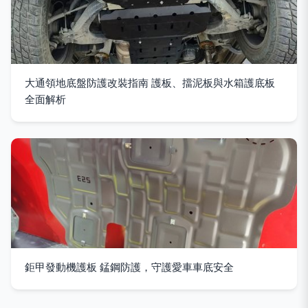
大通領地底盤防護改裝指南 護板、擋泥板與水箱護底板
全面解析
鉅甲發動機護板 錳鋼防護，守護愛車車底安全