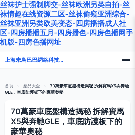
丝袜护士强制脚交-丝袜欧洲另类自拍-丝
袜情趣在线资源二区-丝袜偷窥亚洲综合-
丝袜亚洲另类欧美变态-四房播播成人社
区-四房播播五月-四房播色-四房色播网手
机版-四房色播网址
上海未鳥巴巴網絡科技有限公司
首頁
>
產品大全
>
70萬豪車底盤構造揭秘 拆解寶馬X5與奔馳
GLE，車底防護板下的豪華奧秘
70萬豪車底盤構造揭秘 拆解寶馬
X5與奔馳GLE，車底防護板下的
豪華奧秘