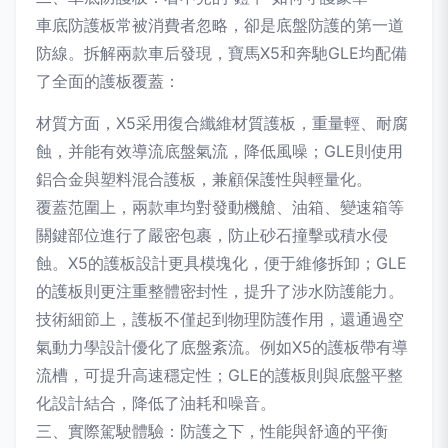
車底防護板常被消費者忽略，卻是底盤防護的第一道
防線。拆解兩款車后發現，寶馬X5和奔馳GLE均配備
了全面的護板覆蓋：
材質方面，X5采用復合纖維材質護板，重量輕、耐腐
蝕，并能有效導流底盤氣流，降低風噪；GLE則使用
鋁合金與塑料混合護板，兼顧保護性與輕量化。
覆蓋范圍上，兩款車均對發動機艙、油箱、變速箱等
關鍵部位進行了嚴密包裹，防止砂石撞擊或積水侵
蝕。X5的護板設計更具模塊化，便于維修拆卸；GLE
的護板則更注重整體密封性，提升了涉水防護能力。
技術細節上，護板不僅起到物理防護作用，還通過空
氣動力學設計優化了底盤紊流。例如X5的護板帶有導
流槽，可提升高速穩定性；GLE的護板則與底盤平整
化設計結合，降低了油耗和噪音。
三、實際駕駛體驗：防護之下，性能與舒適的平衡