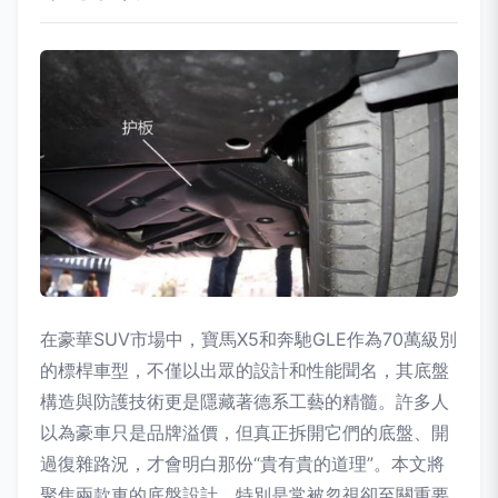
在豪華SUV市場中，寶馬X5和奔馳GLE作為70萬級別
的標桿車型，不僅以出眾的設計和性能聞名，其底盤
構造與防護技術更是隱藏著德系工藝的精髓。許多人
以為豪車只是品牌溢價，但真正拆開它們的底盤、開
過復雜路況，才會明白那份“貴有貴的道理”。本文將
聚焦兩款車的底盤設計，特別是常被忽視卻至關重要