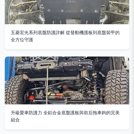
五菱宏光系列底盤防護詳解 從發動機護板到底盤裝甲的
全方位守護
升級愛車防護力 全鋁合金底盤護板與前后拖車鉤的完美
組合